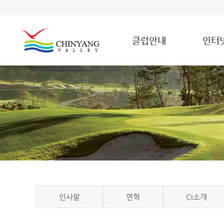
클럽안내
인터
인사말
연혁
CI소개