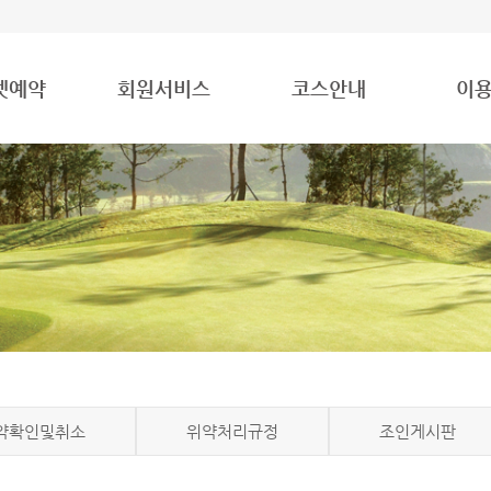
넷예약
회원서비스
코스안내
이
약확인및취소
위약처리규정
조인게시판